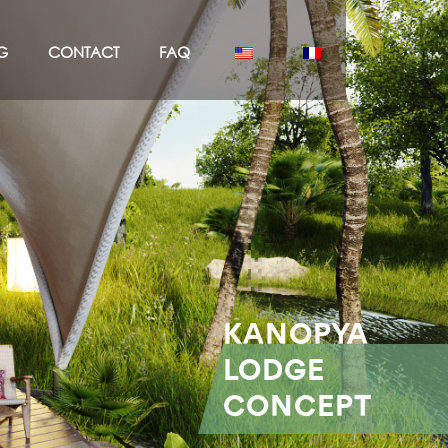
G
CONTACT
FAQ
KANOPYA
LODGE
CONCEPT