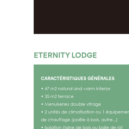
ETERNITY LODGE
CARACTÉRISTIQUES GÉNÉRALES
• 47 m2 natural and warm interior
• 35 m2 terrace
• Menuiseries double vitrage
• 2 unités de climatisation ou 1 équipeme
de chauffage (poêle à bois, autre...)
• Isolation (laine de bois ou balle de riz)