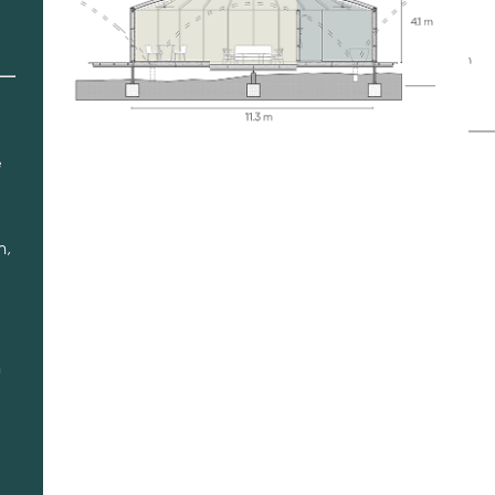
e
n,
n