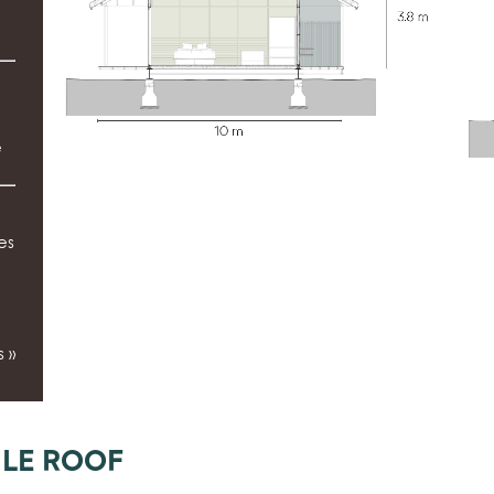
e
es
 »
ILE ROOF