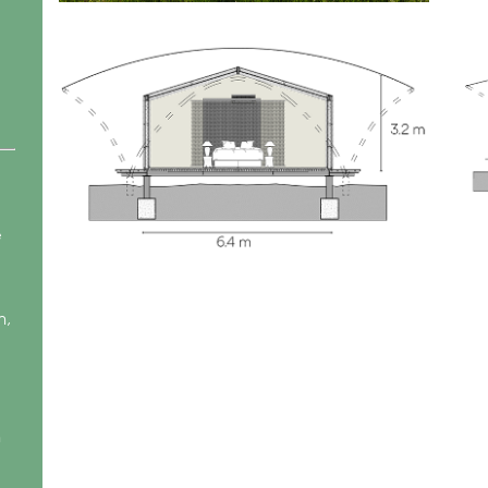
e
n,
n