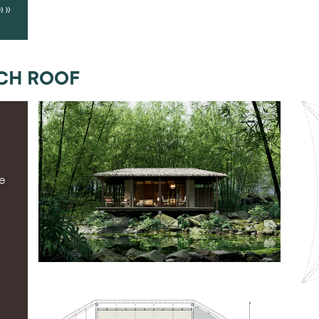
 »
»
CH ROOF
le