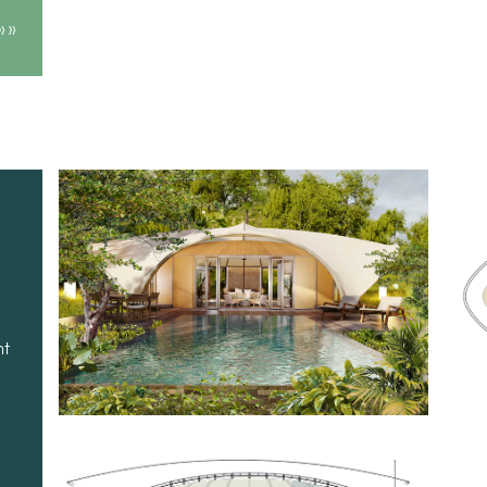
 »
»
nt